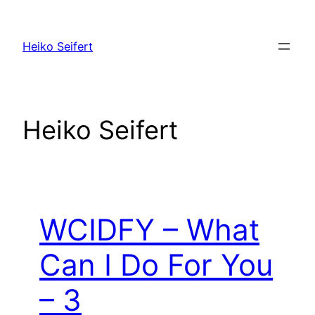
Zum
Inhalt
Heiko Seifert
springen
Heiko Seifert
WCIDFY – What
Can I Do For You
– 3